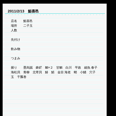
2011/2/13 鮨喜邑
店名 鮨喜邑
場所 二子玉
人数
先付け
飲み物
つまみ
握り 墨烏賊 鋒鋩 鯛×２ 甘鯛 白川 平政 細魚 春子
海松貝 青柳 北寄貝 鰆 鯖 金目 海老 蛸 小鰭 穴子
玉 干瓢巻