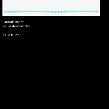
BackNumber >>
<< BackNumber html
<< Go to Top