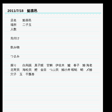
2011/7/18 鮨喜邑
店名 鮨喜邑
場所 二子玉
人数
先付け
飲み物
つまみ
握り 白烏賊 真子鰈 甘鯛 伊佐木 鱸 春子 鯵 海老
北寄貝 海松貝 鰹 金目 つぶ貝 鰯小丼 蝦蛄 蛸 〆鯵
穴子 玉 干瓢巻