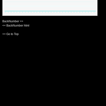
BackNumber >>
<< BackNumber html
<< Go to Top