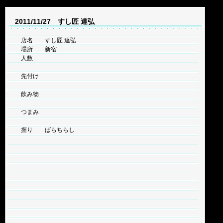
2011/11/27 すし匠 達弘
店名 すし匠 達弘
場所 新宿
人数
先付け
飲み物
つまみ
握り ばらちらし