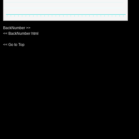
BackNumber >>
<< BackNumber html
<< Go to Top