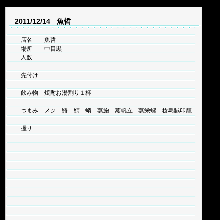
2011/12/14 魚哲
店名 魚哲
場所 中目黒
人数
先付け
飲み物 焼酎お湯割り１杯
つまみ メジ 鰆 鯖 蛸 蒸鮑 蒸帆立 蒸栄螺 槍烏賊印籠
握り