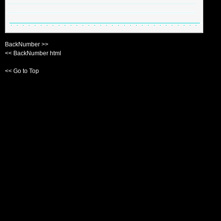
BackNumber >>
<< BackNumber html
<< Go to Top